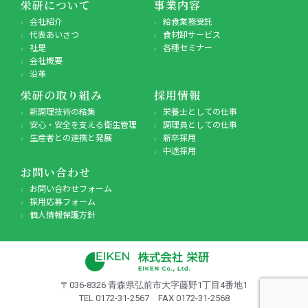
栄研について
事業内容
会社紹介
給食業務受託
代表あいさつ
食材卸サービス
社是
各種セミナー
会社概要
沿革
栄研の取り組み
採用情報
新調理技術の結集
栄養士としての仕事
安心・安全を支える衛生管理
調理員としての仕事
生産者との連携と発展
新卒採用
中途採用
お問い合わせ
お問い合わせフォーム
採用応募フォーム
個人情報保護方針
〒036-8326 青森県弘前市大字藤野1丁目4番地1
TEL 0172-31-2567 FAX 0172-31-2568